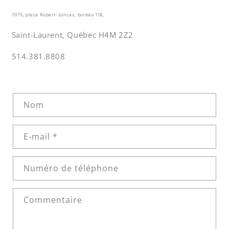
7075, place Robert-Joncas, bureau 118,
Saint-Laurent, Québec H4M 2Z2
514.381.8808
F
Nom
o
r
E-mail
*
m
u
l
Numéro de téléphone
a
i
Commentaire
r
e