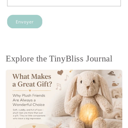
d
e
c
Envoyer
o
n
t
a
c
Explore the TinyBliss Journal
t